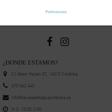
Preferencias
SÍGUENOS
¿DONDE ESTAMOS?
C/ Aben Hazan 37, 14012 Córdoba
675 562 443
info@lacasadelaguacordoba.es
V-S: 13:00-2:00